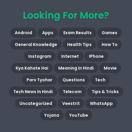
Looking For More?
Android
Apps
Exam Results
Games
General Knowledge
Health Tips
How To
Instagram
Internet
IPhone
Kya Kahate Hai
Meaning In Hindi
Movie
Parv Tyohar
Questions
Tech
Tech News In Hindi
Telecom
Tips & Tricks
Uncategorized
Veestrit
WhatsApp
Yojana
YouTube