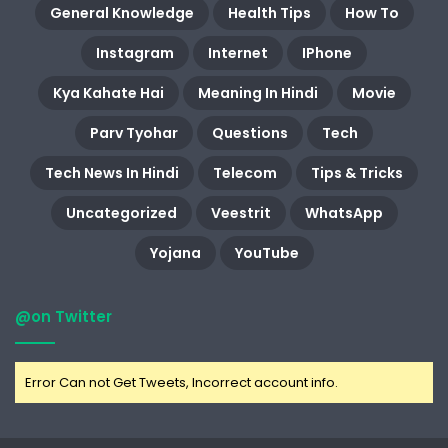
General Knowledge
Health Tips
How To
Instagram
Internet
IPhone
Kya Kahate Hai
Meaning In Hindi
Movie
Parv Tyohar
Questions
Tech
Tech News In Hindi
Telecom
Tips & Tricks
Uncategorized
Veestrit
WhatsApp
Yojana
YouTube
@on Twitter
Error Can not Get Tweets, Incorrect account info.