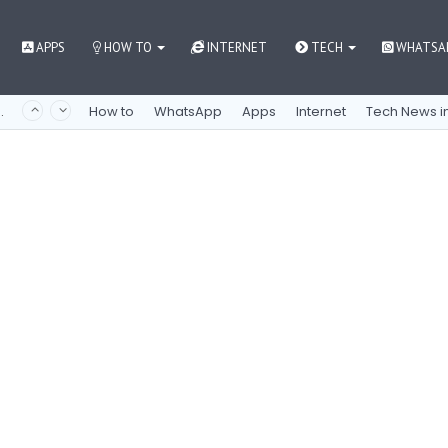
APPS
HOW TO
INTERNET
TECH
WHATSA
How to
WhatsApp
Apps
Internet
Tech News in
nne mukaan mobiilipelien maailmaan