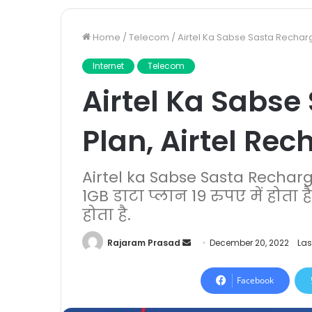
Home
/
Telecom
/
Airtel Ka Sabse Sasta Recharg
Internet
Telecom
Airtel Ka Sabse
Plan, Airtel Re
Airtel ka Sabse Sasta Recharg
1GB डाटा प्लान 19 रुपए में होता 
होता है.
Send
Rajaram Prasad
December 20, 2022
Las
an
email
Facebook