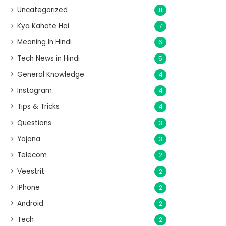
Uncategorized
11
Kya Kahate Hai
7
Meaning In Hindi
6
Tech News in Hindi
5
General Knowledge
4
Instagram
4
Tips & Tricks
4
Questions
3
Yojana
3
Telecom
2
Veestrit
2
iPhone
2
Android
2
Tech
2