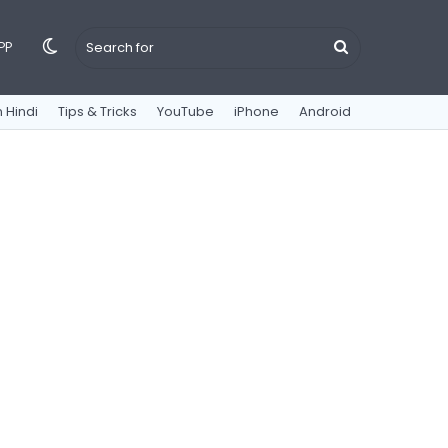
Switch
Search
PP
 Hindi
Tips & Tricks
YouTube
iPhone
Android
skin
for